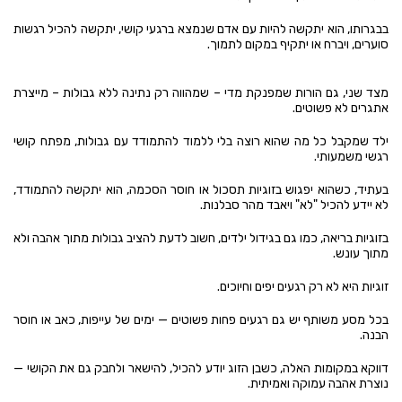
בבגרותו, הוא יתקשה להיות עם אדם שנמצא ברגעי קושי, יתקשה להכיל רגשות
סוערים, ויברח או יתקיף במקום לתמוך.
מצד שני, גם הורות שמפנקת מדי – שמהווה רק נתינה ללא גבולות – מייצרת
אתגרים לא פשוטים.
ילד שמקבל כל מה שהוא רוצה בלי ללמוד להתמודד עם גבולות, מפתח קושי
רגשי משמעותי.
בעתיד, כשהוא יפגוש בזוגיות תסכול או חוסר הסכמה, הוא יתקשה להתמודד,
לא יידע להכיל "לא" ויאבד מהר סבלנות.
בזוגיות בריאה, כמו גם בגידול ילדים, חשוב לדעת להציב גבולות מתוך אהבה ולא
מתוך עונש.
זוגיות היא לא רק רגעים יפים וחיוכים.
בכל מסע משותף יש גם רגעים פחות פשוטים — ימים של עייפות, כאב או חוסר
הבנה.
דווקא במקומות האלה, כשבן הזוג יודע להכיל, להישאר ולחבק גם את הקושי —
נוצרת אהבה עמוקה ואמיתית.