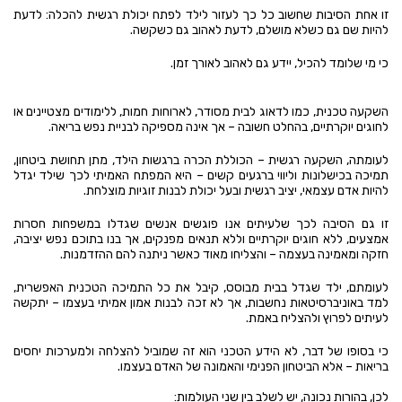
זו אחת הסיבות שחשוב כל כך לעזור לילד לפתח יכולת רגשית להכלה: לדעת
להיות שם גם כשלא מושלם, לדעת לאהוב גם כשקשה.
כי מי שלומד להכיל, יידע גם לאהוב לאורך זמן.
השקעה טכנית, כמו לדאוג לבית מסודר, לארוחות חמות, ללימודים מצטיינים או
לחוגים יוקרתיים, בהחלט חשובה – אך אינה מספיקה לבניית נפש בריאה.
לעומתה, השקעה רגשית – הכוללת הכרה ברגשות הילד, מתן תחושת ביטחון,
תמיכה בכישלונות וליווי ברגעים קשים – היא המפתח האמיתי לכך שילד יגדל
להיות אדם עצמאי, יציב רגשית ובעל יכולת לבנות זוגיות מוצלחת.
זו גם הסיבה לכך שלעיתים אנו פוגשים אנשים שגדלו במשפחות חסרות
אמצעים, ללא חוגים יוקרתיים וללא תנאים מפנקים, אך בנו בתוכם נפש יציבה,
חזקה ומאמינה בעצמה – והצליחו מאוד כאשר ניתנה להם ההזדמנות.
לעומתם, ילד שגדל בבית מבוסס, קיבל את כל התמיכה הטכנית האפשרית,
למד באוניברסיטאות נחשבות, אך לא זכה לבנות אמון אמיתי בעצמו – יתקשה
לעיתים לפרוץ ולהצליח באמת.
כי בסופו של דבר, לא הידע הטכני הוא זה שמוביל להצלחה ולמערכות יחסים
בריאות – אלא הביטחון הפנימי והאמונה של האדם בעצמו.
לכן, בהורות נכונה, יש לשלב בין שני העולמות: