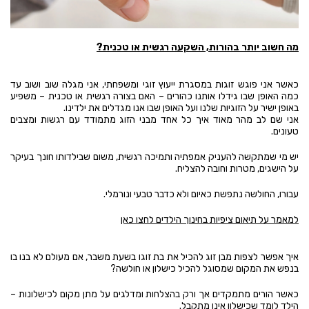
מה חשוב יותר בהורות, השקעה רגשית או טכנית?
כאשר אני פוגש זוגות במסגרת ייעוץ זוגי ומשפחתי, אני מגלה שוב ושוב עד
כמה האופן שבו גידלו אותנו כהורים – האם בצורה רגשית או טכנית – משפיע
באופן ישיר על הזוגיות שלנו ועל האופן שבו אנו מגדלים את ילדינו.
אני שם לב מהר מאוד איך כל אחד מבני הזוג מתמודד עם רגשות ומצבים
טעונים.
יש מי שמתקשה להעניק אמפתיה ותמיכה רגשית, משום שבילדותו חונך בעיקר
על הישגים, מטרות וחובה להצליח.
עבורו, החולשה נתפשת כאיום ולא כדבר טבעי ונורמלי.
למאמר על תיאום ציפיות בחינוך הילדים לחצו
כאן
איך אפשר לצפות מבן זוג להכיל את בת זוגו בשעת משבר, אם מעולם לא בנו בו
בנפש את המקום שמסוגל להכיל כישלון או חולשה?
כאשר הורים מתמקדים אך ורק בהצלחות ומדלגים על מתן מקום לכישלונות –
הילד לומד שכישלון אינו מתקבל.