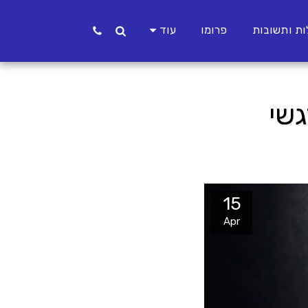
ת ותשובות
פרומו
עוד
גשי
15
Apr