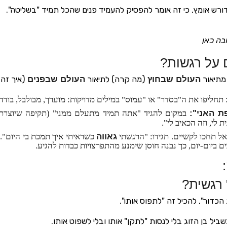
ורש אומץ, כי זה אומר להפסיק להעמיד פנים שהכל תמיד "בשליטה".
בה כאן
ם על רגשות?
מתיאור
העולם שבחוץ
(מה קרה) לתיאור
העולם שבפנים
(איך זה 
תחליפו את ה"בסדר" או "עמוס" במילים מדויקות: מוערך, מבולבל, בודד,
 האני":
במקום להגיד "אתה תמיד מתעלם ממני" (תקיפה שיוצרת מ
 לי, וזה הכאיב לי".
ל תחכו לקשיים. תגידו: "הרגשתי
גאווה
כשראיתי איך תמכת בי היום".
 ביום-יום, כך נבנה חוסן שימנע מהתפרצויות כבדות להגיע.
:
 רגשית?
הכדור", להכיל זה "לתפוס אותו".
ביל בן הזוג בלי לנסות "לתקן" אותו ובלי לשפוט אותו.