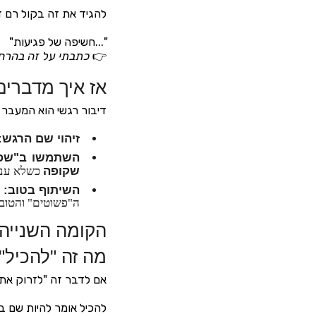
להגיד את זה בקול רם ד
"
...חשיפה של פגיעות"
👉
כתבתי על זה בהרח
אז איך מדברי
דיבור רגשי הוא המעבר 
זיהוי שם הרגש:
השתמשו ב"שפת
שקופה
כשלא ענית
השיתוף בטוב:
א
ה"פשוטים" והטובים
הקומה השנייה
מה זה "להכיל"
אם לדבר זה "לזרוק את 
להכיל אומר להיות שם בש