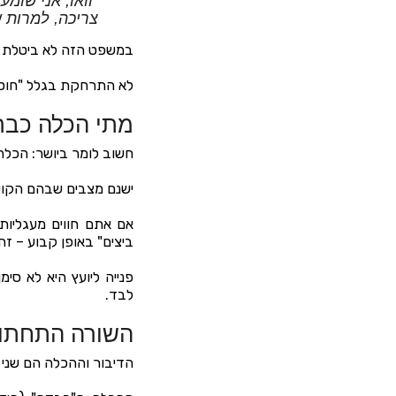
"וואו, אני שו
צריכה, למרות ש
במשפט הזה לא ביטלת 
לא התרחקת בגלל "חוסר ה
מתי הכלה כבר
חשוב לומר ביושר: הכלה 
ישנם מצבים שבהם הקושי
אם אתם חווים מעגליות
ביצים" באופן קבוע – זה 
פנייה ליועץ היא לא סי
לבד.
השורה התחתו
הדיבור וההכלה הם שני