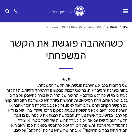
בית
מאמרים
כשהאהבה פוגשת את הקשר המשפחתי
כשהאהבה פוגשת את הקשר
המשפחתי
May
19
שני מקומות בלב: כשהאהבה פוגשת את הקשר המשפחתי
בתוך מערכת יחסים זוגית, בה שני לבבות מבקשים להתאחד ולהיות בית זה לזה,
לעיתים צף ועולה רגש מורכב – תחושה של תחרות או צורך להיאבק על מקום
בליבו של האהוב. אחת הסיטואציות הרגישות ביותר היא כאשר בת הזוג חווה קושי
עם הקשר הקרוב והחם של בן זוגה לאמו. זה לא נובע בהכרח מחוסר אהבה או
הערכה כלפי האם, אלא מתשוקה טבעית למקום מרכזי וייחודי בחייו של בן הזוג.
קל להבין מדוע עבור אישה צעירה, המבקשת לבנות את עולמה עם בן זוגה,
הקשר העמוק שלו עם אמו יכול לעורר תחושות של חוסר ביטחון או צורך
להתמודד על אהבתו ותשומת ליבו. זה יכול להתבטא בשאלות כמו "האם היא
תמיד תהיה במקום הראשון?", או בתחושה שהיא צריכה "להילחם" על ליבו.