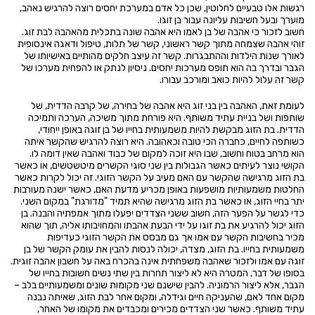
רגשות אלו טבעיים לחלוטין, שכן כל אדם במערכת יחסים רוצה להרגיש נאהב,
מוערך ובעל חשיבות עליונה עבור בן זוגו.
חשוב לזכור כי אהבה של בן לאמו היא אהבה שונה בתכלית מהאהבה לבת זוג.
זוהי אהבה שצמחה מתוך קשר ראשוני, קשר של תלות, טיפול ודאגה אינסופית
לאורך שנות הילדות וההתבגרות. קשר זה עיצב חלקים מהותיים באישיותו של
הגבר ובדרך בה הוא תופס מערכות יחסים. ניסיון לנתק או להפחית מערכו של
קשר זה עלול להיות כואב ומורכב עבורו.
לעומת זאת, האהבה בין בני זוג היא אהבה של בחירה, של קרבה הדדית, של
שותפות ושל בניית עתיד משותף. היא פורחת מתוך משיכה, הערכה ותמיכה
הדדית. בת הזוג מבקשת להיות משמעותית בחייו של בן זוגה באופן ייחודי,
כשותפה לחיים, כחברה הכי טובה וכאהובה. היא רוצה להרגיש שהקשר איתה
הוא מרחב בטוח וחשוב, שבו היא זוכה למקום של כבוד ואהבה שאין דומה לו.
הקושי נוצר לעיתים כאשר הגבולות בין שני סוגי הקשרים מיטשטשים, או כאשר
בת הזוג מרגישה שהקשר עם האם מעיב על הקשר הזוגי. זה יכול לקרות כאשר
החלטות משמעותיות מושפעות באופן מכריע מדעת האם, כאשר ישנה מעורבות
יתר בחיי הזוג, או כאשר בת הזוג מרגישה שהיא תמיד "מדורגת" במקום השני.
כדי לגשר על הפער הזה, חשוב ששני הצדדים יפעלו מתוך אמפתיה והבנה. בן
הזוג יכול להרגיע את בת זוגו על ידי הבעת אהבתו והמחויבותו אליה, תוך שהוא
מכיר בחשיבות הקשר עם אמו אך גם מבסס את הקשר הזוגי כעדיפות
משמעותית בחייו. בת הזוג, מצדה, יכולה לנסות להבין את עומק הקשר של בן
זוגה עם אמו ולזכור שאהבה משפחתית אינה בהכרח באה על חשבון אהבה זוגית.
בסופו של דבר, המטרה היא לא ליצור תחרות בין שתי נשים חשובות בחייו של
הגבר, אלא ליצור הרמוניה. להבין שישנם שני מקומות שונים ומשמעותיים בלב –
מקום אחד לאם, שהעניקה חיים וגידלה, ומקום אחר לבת הזוג, שאיתה נבנה
עתיד משותף. כאשר שני הצדדים מכירים ומכבדים את מקומו של האחר,