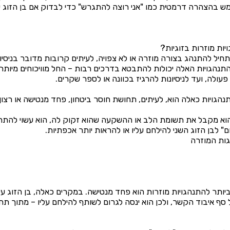
ש בהצהרה דרמטית כמו "אני רוצה להתגרש" כדי לבדוק אם בן הזוג י
ות מוזרות בזוגיות?
חיל להתנהג בצורה מוזרה או לא צפויה, לעיתים קרובות מדובר בניסיו
תנהגויות האלה יכולות להתבטא בדרכים רבות – החל מוויכוחים מיותר
עולה, ועד לניסיונות להרגיז בכוונה או לספר שקרים.
הגויות כאלה הוא, לעיתים, תחושת חוסר ביטחון, פחד מנטישה או רצון
הוא מקבל את תשומת הלב או ההשקעה שהוא זקוק לה, הוא עשוי להתחי
ם" לבן הזוג השני להילחם עליו או להראות יותר אכפתיות.
גות המוזרה
יותר להתנהגויות מוזרות הוא פחד מנטישה. במקרים כאלה, בן הזוג עש
סף איבוד הקשר, ולכן הוא ינסה לגרום לשותף להילחם עליו – מתוך תחו