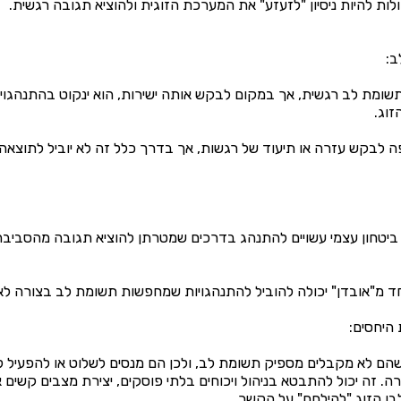
לות להיות ניסיון "לזעזע" את המערכת הזוגית ולהוציא תגובה רגשית.
לתשומת לב רגשית, אך במקום לבקש אותה ישירות, הוא ינקוט בהתנהגויו
זוג.
ה לבקש עזרה או תיעוד של רגשות, אך בדרך כלל זה לא יוביל לתוצאה 
ביטחון עצמי עשויים להתנהג בדרכים שמטרתן להוציא תגובה מהסבי
 מ"אובדן" יכולה להוביל להתנהגויות שמחפשות תשומת לב בצורה לא
 שהם לא מקבלים מספיק תשומת לב, ולכן הם מנסים לשלוט או להפעיל ל
. זה יכול להתבטא בניהול ויכוחים בלתי פוסקים, יצירת מצבים קשים 
ן הזוג "להילחם" על הקשר.