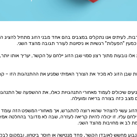
בות, לעיתים אנו נתקלים במצבים בהם אחד מבני הזוג מתחיל להציג הת
מעין "הפעלות" רגשיות או ניסיונות לעורר תגובה מהצד השני.
לו נובעות מתוך רצון סמוי שבן הזוג יילחם על הקשר, יעריך אותו יותר,
ות שבן הזוג לא מכיר את הצורך האמיתי שמניע את ההתנהגות הזו – קר
עים שיכולים לעמוד מאחורי התנהגויות כאלו, את ההשפעה של התנהגויו
מצב כזה בצורה בריאה ומועילה.
הזוג עשוי להצהיר שהוא רוצה להתגרש, אך מאחורי המשפט הזה עומד רצ
ילחם עליו. זו יכולה להיות קריאה לעזרה, שבה לא מדובר בהחלטה אמי
מת לב או מחויבות מהצד השני.
נבוע מחשש לאובדן הקשר, פחד מנטישה או חוסר ביטחון, ובמקום לב