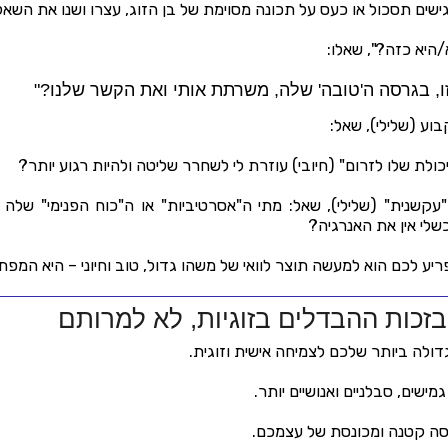
ם תסכול או כעס על תכונה מסוימת של בן הזוג, עצרו ושנו את השא
היא כזה?", שאלו:
ו, בגרסה ה'טובה' שלה, משרתת אותי ואת הקשר שלנו?"
וע (שלילי), שאל:
כולת שלו לזרום" (חיובי) עוזרת לי לשחרר שליטה ולהיות רגוע יותר?
קשנית" (שלילי), שאל: מתי ה"אסרטיביות" או ה"כוח הפנימי" שלה (חי
שלי אין את האנרגיה?
ע לכם הוא למעשה תוצר לוואי של משהו גדול, טוב וחיוני – היא המפת
בזכות ההבדלים בזוגיות, לא למרותם
דולה ביותר שלכם לצמיחה אישית וזוגית.
ישים, סבלניים ואנושיים יותר.
סה קטנה ומכונסת של עצמכם.