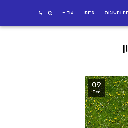
ת ותשובות
פרומו
עוד
ן
09
Dec