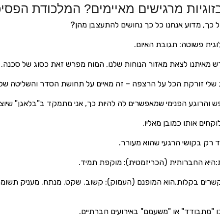
וגיות מרגישים מאיימים? המלכודת הפסיכ
 כך, מדוע אנחנו כל כך נחושים להתעצבן מהן?
וגית פשוטה: תגובת האיום.
רש מאיתנו לצאת מאזור הנוחות שלנו, המוח מפרש זאת כסוג של סכנה.
וג שלי זורקת הכל על הרצפה – זה מאיים על תחושת הסדר והשליטה שלי
 והרוגע הפנימי שמאפשרים לה להיות כך, אני מתמקד ב"בלאגן" שיוצר
וקחים אותו כמובן מאליו.
ד רק בקושי הרגעי שהוא מעורר.
:היא החברותית (הכריזמטית): מוקפת תמיד.
שרים בקלות.הוא המופנם (העמוק): קשוב. שקט. מנתח. מעניק תשומת
בו "מתבודד" או "משעמם" באירועים חברתיים.