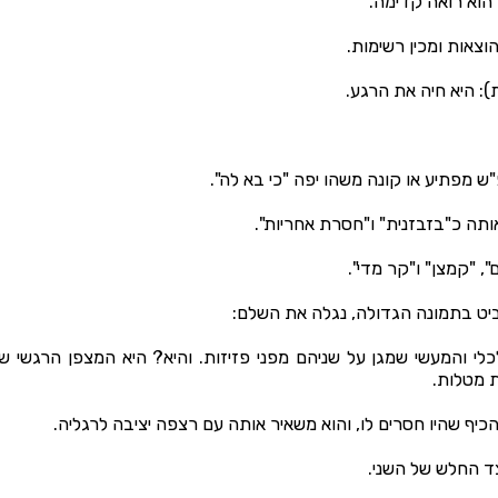
 הוא רואה קדימה.
צאות ומכין רשימות.
): היא חיה את הרגע.
"ש מפתיע או קונה משהו יפה "כי בא לה".
אותה כ"בזבזנית" ו"חסרת אחריות".
, "קמצן" ו"קר מדי".
ביט בתמונה הגדולה, נגלה את השלם:
כלי והמעשי שמגן על שניהם מפני פזיזות. והיא? היא המצפן הרגשי ש
 מטלות.
כיף שהיו חסרים לו, והוא משאיר אותה עם רצפה יציבה לרגליה.
ד החלש של השני.