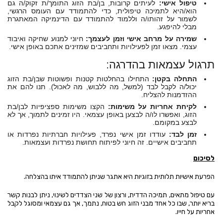
טיפול אישי:
לעיתים קרובות, בן/בת הזוג התומך/ת זקוק/ה גם
הוא/היא לתמיכה טיפולית, כדי להתמודד עם העומס הרגשי,
לשמור על זהותו/ה וללמוד להתמודד עם הדינמיקה המאתגרת
מבלי להיפגע.
שמירה על מרחב אישי וזמן לעצמך:
חיוני למנוע שחיקה ואיבוד
עצמי. מצאו זמן לפעילויות ותחביבים שמזינים אתכם באופן אישי.
תרגול עצמאות בהדרגה:
התחלה בקטן:
התחילו בהחלטות קטנות ופשוטות שבן/בת הזוג
יכול/ה לקבל לבד (למשל, מה ללבוש, מה לאכול). תנו להם את
ההזדמנות להצליח.
לקיחת אחריות על משימות:
הקצו משימות ספציפיות לבן/בת
הזוג, ואפשרו לו/ה לבצען באופן עצמאי. היו זמינים לתמוך, אך לא
לבצע במקומם.
זמן לבד:
עודדו זמן אישי נפרד, פעילויות חברתיות נפרדות או
תחביבים אישיים. זה חיוני לפיתוח תחושת נפרדות ועצמאות.
לסיכום
הפרעת אישיות תלותית בזוגיות היא אתגר שניתן להתמודד איתו בהצלחה.
עם טיפול מתאים, תמיכה הדדית, ורצון של שני הצדדים לשינוי, ניתן לבנות קשר
בריא יותר, שבו כל אחד מבני הזוג חש בטוח, נתמך, אך גם עצמאי ומסוגל לקבל
אחריות על חייו.