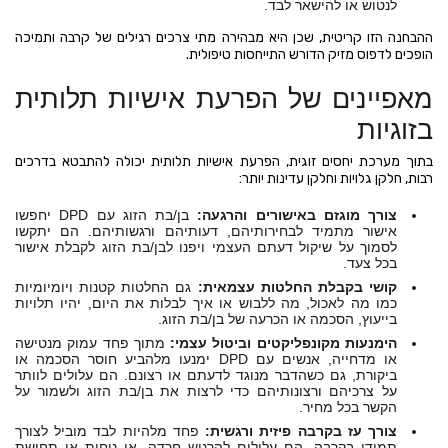
לנטוש או להישאר לבד.
ההבחנה הזו קריטית, שכן היא מבהירה מתי צרכים רגילים של קרבה ותמיכה
הופכים לדפוס מזיק הדורש התייחסות טיפולית.
מאפיינים של הפרעת אישיות תלותית
בזוגיות
בתוך מערכת יחסים זוגית, הפרעת אישיות תלותית יכולה להתבטא בדרכים
רבות, חלקן גלויות וחלקן עדינות יותר:
צורך מוגזם באישורים והרגעה:
בן/בת הזוג עם DPD יחפשו
אישור מתמיד לבחירותיהם, דעותיהם ורגשותיהם. הם יתקשו
לסמוך על שיקול דעתם העצמי ויפנו לבן/בת הזוג לקבלת אישור
בכל צעד.
קושי בקבלת החלטות עצמאית:
גם החלטות קטנות ויומיומיות
כמו מה לאכול, מה ללבוש או איך לבלות את היום, יהיו תלויות
בייעוץ, הסכמה או הכרעה של בן/בת הזוג.
הימנעות מקונפליקטים וביטול עצמי:
מתוך פחד עמוק מנטישה
או מדחייה, אנשים עם DPD ימנעו מלהביע חוסר הסכמה או
ביקורת, גם כשהדבר מנוגד לדעתם או רצונם. הם עלולים לוותר
על צרכיהם ורצונותיהם כדי לרצות את בן/בת הזוג ולשמור על
הקשר בכל מחיר.
צורך עז בקרבה פיזית ורגשית:
פחד מלהיות לבד מוביל לצורך
תמידי בקרבה. הם עלולים להרגיש חרדה, אי נוחות או תחושת