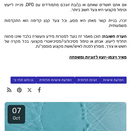
אם אתם חושדים שאתם או בן/בת זוגכם מתמודדים עם DPD, פנייה לייעוץ
וטיפול מקצועי היא צעד חשוב ביותר.
זכרו, בניית קשר מאוזן היא מסע, וכל צעד קטן קדימה הוא התקדמות
משמעותית.
הערה חשובה:
תוכן מאמר זה נועד למטרות מידע והעשרה בלבד ואינו מהווה
תחליף לייעוץ, אבחון או טיפול פסיכולוגי/פסיכיאטרי מקצועי. בכל מקרה של
חשש או צורך, מומלץ לפנות לאיש/אשת מקצוע מוסמך/ת.
מאיר ויצמן-יועץ לזוגיות ומשפחה
הפרעת אישיות
זוגיות תלותית
הפרעת אישיות תלותית
בן הזוג תלוי בי
07
Oct