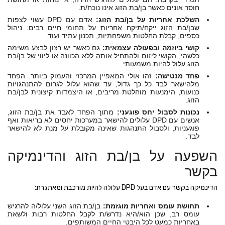
חוסר אונים כאשר בן/בת הזוג אינו נוכח/ת.
השלכת אחריות על בן/בת הזוג:
אדם עם DPD עשוי לצפות
שבן/בת הזוג ייקח/תיקח אחריות על תחומי חיים רבים: ניהול
כספים, קבלת החלטות משפחתיות, תכנון עתיד ועוד.
קושי ביוזמה ובפעולה עצמאית:
גם כאשר יש רצון לבצע משימה
כלשהי, הקושי ליזום ולהתחיל אותה ללא הכוונה או ליווי של בן/בת
הזוג עלול להיות משמעותי.
פחד מנטישה:
זהו אולי המאפיין המרכזי והעמוק ביותר. הפחד
מלהישאר לבד כל כך גדול, עד שהוא עלול לגרום להתנהגויות
כנועות, הימנעות מוחלטת מריבים, או היצמדות קיצונית לבן/בת
הזוג.
נכונות לסבול יחס פוגעני:
מתוך הפחד לאבד את בן/בת הזוג,
אנשים עם DPD עלולים להישאר במערכות יחסים לא בריאות ואף
פוגעניות, ולסבול התנהגות שאינה מקובלת על מנת לא להישאר
לבד.
השפעה על בן/בת הזוג והדינמיקה
בקשר
הדינמיקה בקשר עם אדם בעל DPD עלולה להיות מורכבת ומאתגרת:
תחושת עומס ואחריות מוגזמת:
בן/בת הזוג השני עלול/ה להרגיש
עומס רב, שכן הוא/היא נדרש/ת לקבל החלטות רבות ולשאת
באחריות כמעט לכל היבטי החיים המשותפים.