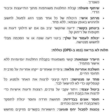
כשצריך.
שיתוף פעולה:
קבלת החלטות משותפות מתוך התייעצות וכיבוד
הדדי.
מרחב אישי:
היכולת של כל אחד מבני הזוג לפעול, לחשוב
ולהרגיש באופן עצמאי, ללא פחד.
ביטחון בקשר:
ידיעה שהקשר יציב גם אם יש חילוקי דעות או
תקופות של ריחוק קל.
יכולת לעמוד על שלך:
ביטוי דעה שונה או אי הסכמה מבלי
לחשוש מנטישה.
תלות לא בריאה (כמו ב-DPD) כוללת:
היעדר עצמאות:
קושי משמעותי בקבלת החלטות יומיומיות ללא
אישור מתמיד.
השלכת אחריות מלאה:
ציפייה שאחרים ייקחו אחריות על מרבית
תחומי החיים.
פחד עז מנטישה:
דחף קיצוני לרצות את האחר ולמנוע כל
קונפליקט כדי לא להישאר לבד.
ביטול עצמי:
ויתור עקבי על צרכים, רצונות ודעות אישיות כדי
לרצות את בן/בת הזוג.
חוסר אונים בבדידות:
תחושת חרדה וחוסר יכולת לתפקד
כשהבן/בת זוג אינם נוכחים.
נכונות לסבול יחס פוגעני:
הישארות בקשרים מזיקים מחשש