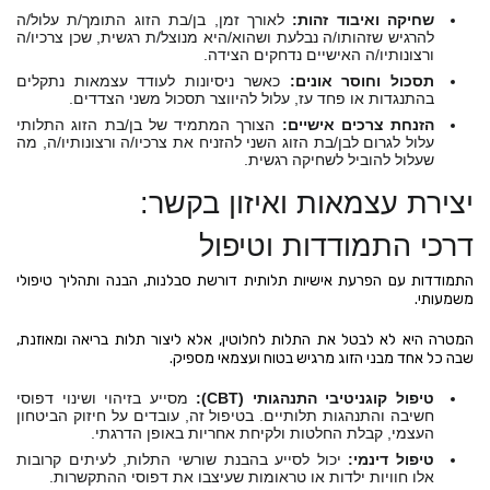
שחיקה ואיבוד זהות:
לאורך זמן, בן/בת הזוג התומך/ת עלול/ה
להרגיש שזהותו/ה נבלעת ושהוא/היא מנוצל/ת רגשית, שכן צרכיו/ה
ורצונותיו/ה האישיים נדחקים הצידה.
תסכול וחוסר אונים:
כאשר ניסיונות לעודד עצמאות נתקלים
בהתנגדות או פחד עז, עלול להיווצר תסכול משני הצדדים.
הזנחת צרכים אישיים:
הצורך המתמיד של בן/בת הזוג התלותי
עלול לגרום לבן/בת הזוג השני להזניח את צרכיו/ה ורצונותיו/ה, מה
שעלול להוביל לשחיקה רגשית.
יצירת עצמאות ואיזון בקשר:
דרכי התמודדות וטיפול
התמודדות עם הפרעת אישיות תלותית דורשת סבלנות, הבנה ותהליך טיפולי
משמעותי.
המטרה היא לא לבטל את התלות לחלוטין, אלא ליצור תלות בריאה ומאוזנת,
שבה כל אחד מבני הזוג מרגיש בטוח ועצמאי מספיק.
טיפול קוגניטיבי התנהגותי (CBT):
מסייע בזיהוי ושינוי דפוסי
חשיבה והתנהגות תלותיים. בטיפול זה, עובדים על חיזוק הביטחון
העצמי, קבלת החלטות ולקיחת אחריות באופן הדרגתי.
טיפול דינמי:
יכול לסייע בהבנת שורשי התלות, לעיתים קרובות
אלו חוויות ילדות או טראומות שעיצבו את דפוסי ההתקשרות.