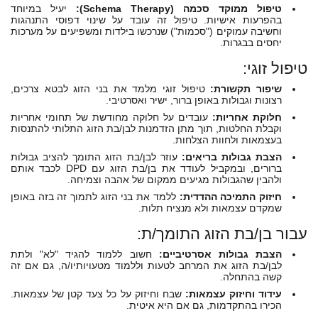
טיפול ממוקד סכמה (Schema Therapy):
יעיל במיוחד
בהפרעות אישיות. טיפול זה עובד על שינוי דפוסי התנהגות
וחשיבה עמוקים ("סכמות") שנרכשו בילדות ומשפיעים על מערכות
יחסים בבגרות.
טיפול זוגי:
שיפור תקשורת:
טיפול זוגי מלמד את בני הזוג לבטא צרכים,
רצונות וגבולות באופן ברור, ישיר ואסרטיבי.
חלוקת אחריות:
עובדים על חלוקה מחודשת של תחומי אחריות
וקבלת החלטות, תוך מתן הזדמנות לבן/בת הזוג התלותי להתנסות
בעצמאות ולחוות הצלחות.
הצבת גבולות בריאים:
עוזר לבן/בת הזוג התומך להציב גבולות
ברורים, ובמקביל לעודד את בן/בת הזוג עם DPD לכבד אותם
ולהבין שהגבולות מגיעים ממקום של אהבה וצמיחה.
חיזוק התמיכה ההדדית:
ללמד את בני הזוג לתמוך זה בזה באופן
שמקדם עצמאות ולא מנציח תלות.
עבור בן/בת הזוג התומך/ת:
הצבת גבולות אסרטיביים:
חשוב ללמוד להגיד "לא" ולתת
לבן/בת הזוג את המרחב לטעות וללמוד מטעויותיו/ה, גם אם זה
קשה בהתחלה.
עידוד וחיזוק עצמאות:
שבח וחיזוק על כל צעד קטן של עצמאות.
הכירו בהתקדמות, גם אם היא איטית.