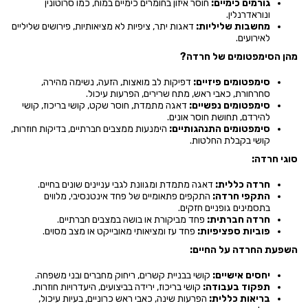
גורמים כימיים:
חוסר איזון בחומרים כימיים במוח, כמו סרוטונין
ונוראדרנלין.
מחשבות שליליות:
דאגות יתר, ציפיות לא מציאותיות, פירושים שליליים
לאירועים.
מהן הסימפטומים של חרדה?
סימפטומים פיזיים:
דפיקות לב מואצות, הזעה, נשימה מהירה,
סחרחורת, כאבי ראש, מתח שרירים, הפרעות עיכול.
סימפטומים נפשיים:
דאגה מתמדת, חוסר שקט, קושי בריכוז, קושי
להירדם, תחושת חוסר אונים.
סימפטומים התנהגותיים:
הימנעות ממצבים חברתיים, בדיקות חוזרות,
קושי בקבלת החלטות.
סוגי חרדה:
חרדה כללית:
דאגה מתמדת ומגוונת לגבי עניינים שונים בחיים.
התקפי חרדה:
התקפים פתאומיים של פחד אינטנסיבי, מלווים
בתסמינים גופניים חזקים.
חרדה חברתית:
פחד מביקורת או בושה במצבים חברתיים.
פוביות ספציפיות:
פחד עז ומציאותי מאובייקט או מצב מסוים.
השפעת החרדה על החיים:
יחסים אישיים:
קושי בבניית קשרים, ריחוק מחברים ובני משפחה.
תפקוד בעבודה:
קושי בריכוז, ירידה בביצועים, היעדרויות חוזרות.
בריאות כללית:
הפרעות שינה, כאבי ראש כרוניים, בעיות עיכול,