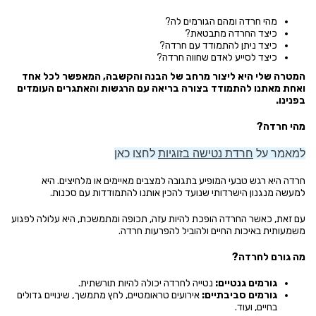
מהי חרדה ומהם הגורמים לה?
כיצד החרדה מתבטאת?
כיצד ניתן להתמודד עם חרדה?
כיצד לסייע לאדם שחווה חרדה?
המטרה שלי היא ליצור מרחב של הבנה והקשבה, המאפשר לכל אחד
ואחת מאתנו להתמודד בצורה בריאה עם הרגשות והאתגרים העומדים
בפנינו.
מהי חרדה?
למאמר על
חרדת נטישה בזוגיות
לחצו
כאן
חרדה היא רגש טבעי המופיע בתגובה למצבים מאיימים או מלחיצים. היא
למעשה מנגנון הישרדותי שנועד להכין אותנו להתמודדות עם סכנות.
עם זאת, כאשר החרדה הופכת להיות עזה, תכופה ומתמשכת, היא עלולה לפגוע
משמעותית באיכות החיים ולהוביל להפרעות חרדה.
מה גורם לחרדה?
גורמים גנטיים:
נטייה לחרדה יכולה להיות תורשתית.
גורמים סביבתיים:
אירועים טראומטיים, לחץ מתמשך, שינויים גדולים
בחיים, ועוד.