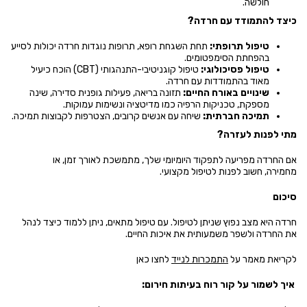
חולשה.
כיצד להתמודד עם חרדה?
טיפול תרופתי:
תחת השגחת רופא, תרופות נוגדות חרדה יכולות לסייע
בהפחתת הסימפטומים.
טיפול פסיכולוגי:
טיפול קוגניטיבי-התנהגותי (CBT) הוכח כיעיל
מאוד בהתמודדות עם חרדה.
שינויים באורח החיים:
תזונה בריאה, פעילות גופנית סדירה, שינה
מספקת, טכניקות הרפיה כמו מדיטציה ונשימות עמוקות.
תמיכה חברתית:
שיחה עם אנשים קרובים, הצטרפות לקבוצות תמיכה.
מתי לפנות לעזרה?
אם החרדה מפריעה לתפקוד היומיומי שלך, מתמשכת לאורך זמן, או
מחמירה, חשוב לפנות לטיפול מקצועי.
סיכום
חרדה היא מצב נפוץ שניתן לטיפול. עם טיפול מתאים, ניתן ללמוד כיצד לנהל
את החרדה ולשפר משמעותית את איכות החיים.
לקריאת מאמר על
התמכרות לנייד
לחצו
כאן
איך לשמור על קור רוח בעיתות חירום: