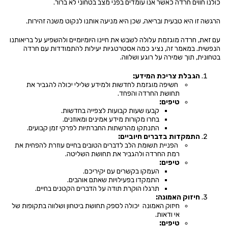
כולנו חווים חרדה כאשר אנו עומדים בפני מצב בטחוני לא ברור.
הרגשה זו היא טבעית ובריאה, שכן היא מניעה אותנו לנקוט משנה זהירות.
עם זאת, חרדה מוגזמת עלולה לשבש את חיינו היומיומיים ולהשפיע על בריאותנו
הנפשית. במאמר זה, נציג כמה אסטרטגיות יעילות להתמודדות עם חרדה
בטחונית, תוך שמירה על רוגע ושלווה.
הגבלת צריכת המידע:
חשיפה מוגזמת לחדשות ולמידע שלילי יכולה להגביר את
תחושת החרדה והפחד.
טיפים:
קבעו שעות קבועות לצפייה בחדשות.
בחרו מקורות מידע אמינים ומאוזנים.
התנתקו מהרשתות החברתיות לפרקי זמן קבועים.
התמקדות בדברים חיוביים:
הפניית תשומת הלב לדברים הטובים בחיים עוזרת להפחית את
רמת החרדה ולהגביר את תחושת השליטה.
טיפים:
העמקו בקשרים עם יקיריכם.
התמקדו בפעילויות שאתם אוהבים.
תרגלו הוקרת תודה על הדברים הקטנים בחיים.
חיזוק האמונה:
חיזוק האמונה יכולה לספק תחושת ביטחון ושלווה בתקופות של
אי ודאות.
טיפים: